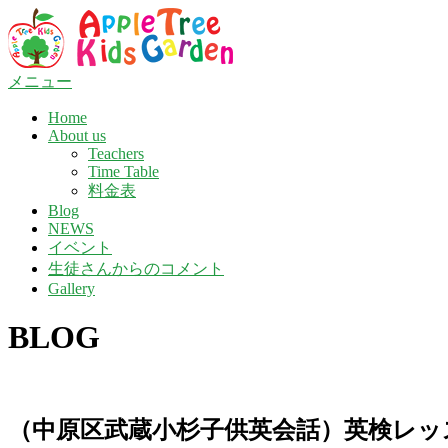
コ
ン
テ
ン
メニュー
ツ
Home
へ
About us
ス
Teachers
キ
Time Table
ッ
料金表
プ
Blog
NEWS
イベント
生徒さんからのコメント
Gallery
BLOG
（中原区武蔵小杉子供英会話）英検レッ