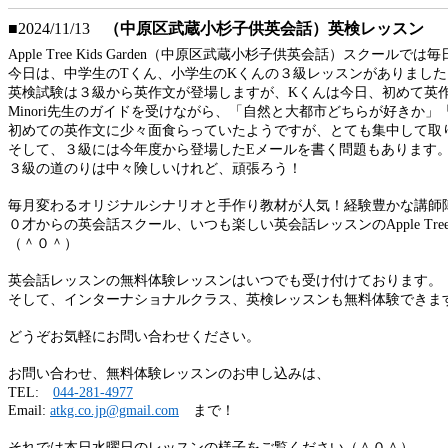
■2024/11/13
（中原区武蔵小杉子供英会話）英検レッスン
Apple Tree Kids Garden（中原区武蔵小杉子供英会話）ス
今日は、中学生のTくん、小学生のKくんの３級レッスンがありました
英検試験は３級から英作文が登場しますが、Kくんは今日、初めて英
Minori先生のガイドを受けながら、「自然と大都市どちらが好き
初めての英作文に少々面食らっていたようですが、とても集中して取
そして、３級には今年度から登場したEメールを書く問題もあります
３級の道のりは中々険しいけれど、頑張ろう！
毎月変わるオリジナルシナリオと手作り教材が人気！経験豊かな講師
０才からの英会話スクール、いつも楽しい英会話レッスンのApple Tr
（＾０＾）
英会話レッスンの無料体験レッスンはいつでも受け付けております。
そして、インターナショナルクラス、英検レッスンも無料体験できま
どうぞお気軽にお問い合わせください。
お問い合わせ、無料体験レッスンのお申し込みは、
TEL:
044-281-4977
Email:
atkg.co.jp@gmail.com
まで！
それでは本日水曜日のレッスンの様子をご覧ください（＾０＾）