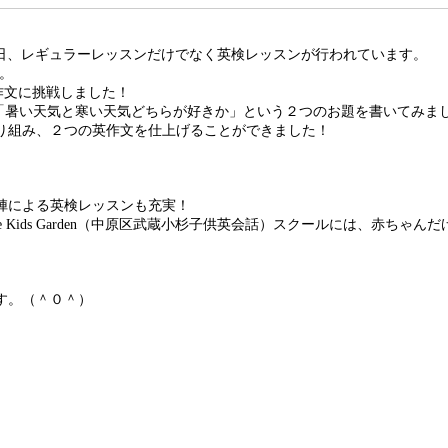
クールでは毎日、レギュラーレッスンだけでなく英検レッスンが行われています。
。
作文に挑戦しました！
か」「暑い天気と寒い天気どちらが好きか」という２つのお題を書いてみま
り組み、２つの英作文を仕上げることができました！
。
陣による英検レッスンも充実！
ee Kids Garden（中原区武蔵小杉子供英会話）スクールには、赤
す。（＾０＾）