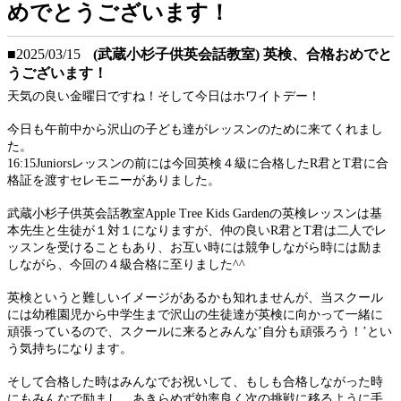
めでとうございます！
■2025/03/15
(武蔵小杉子供英会話教室) 英検、合格おめでと
うございます！
天気の良い金曜日ですね！そして今日はホワイトデー！
今日も午前中から沢山の子ども達がレッスンのために来てくれまし
た。
16:15Juniorsレッスンの前には今回英検４級に合格したR君とT君に合
格証を渡すセレモニーがありました。
武蔵小杉子供英会話教室Apple Tree Kids Gardenの英検レッスンは基
本先生と生徒が１対１になりますが、仲の良いR君とT君は二人でレ
ッスンを受けることもあり、お互い時には競争しながら時には励ま
しながら、今回の４級合格に至りました^^
英検というと難しいイメージがあるかも知れませんが、当スクール
には幼稚園児から中学生まで沢山の生徒達が英検に向かって一緒に
頑張っているので、スクールに来るとみんな’自分も頑張ろう！’とい
う気持ちになります。
そして合格した時はみんなでお祝いして、もしも合格しながった時
にもみんなで励まし、あきらめず効率良く次の挑戦に移るように手