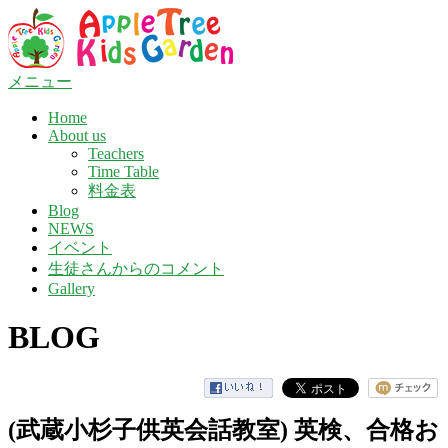
コ
ン
テ
ン
メニュー
ツ
Home
へ
About us
ス
Teachers
キ
Time Table
ッ
料金表
プ
Blog
NEWS
イベント
生徒さんからのコメント
Gallery
BLOG
(武蔵小杉子供英会話教室) 英検、合格お