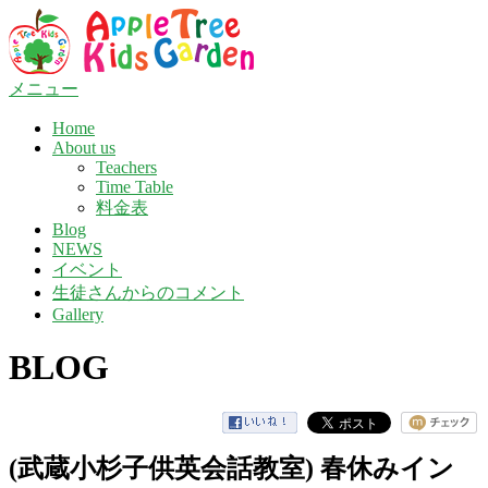
コ
ン
テ
ン
メニュー
ツ
Home
へ
About us
ス
Teachers
キ
Time Table
ッ
料金表
プ
Blog
NEWS
イベント
生徒さんからのコメント
Gallery
BLOG
(武蔵小杉子供英会話教室) 春休みイン