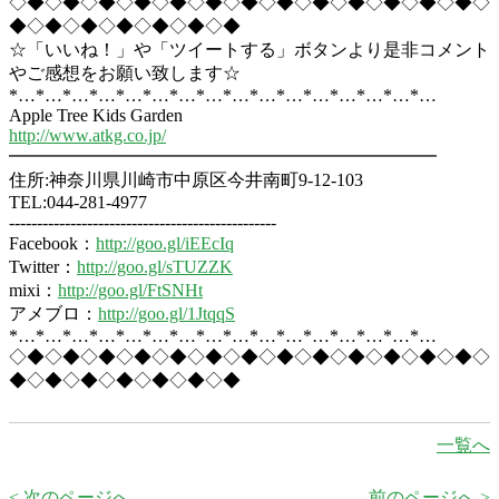
◇◆◇◆◇◆◇◆◇◆◇◆◇◆◇◆◇◆◇◆◇◆◇◆◇◆◇
◆◇◆◇◆◇◆◇◆◇◆◇◆
☆「いいね！」や「ツイートする」ボタンより是非コメント
やご感想をお願い致します☆
*…*…*…*…*…*…*…*…*…*…*…*…*…*…*…*…
Apple Tree Kids Garden
http://www.atkg.co.jp/
━━━━━━━━━━━━━━━━━━━━━━━━
住所:神奈川県川崎市中原区今井南町9-12-103
TEL:044-281-4977
------------------------------------------------
Facebook：
http://goo.gl/iEEcIq
Twitter：
http://goo.gl/sTUZZK
mixi：
http://goo.gl/FtSNHt
アメブロ：
http://goo.gl/1JtqqS
*…*…*…*…*…*…*…*…*…*…*…*…*…*…*…*…
◇◆◇◆◇◆◇◆◇◆◇◆◇◆◇◆◇◆◇◆◇◆◇◆◇◆◇
◆◇◆◇◆◇◆◇◆◇◆◇◆
一覧へ
< 次のページへ
前のページへ >