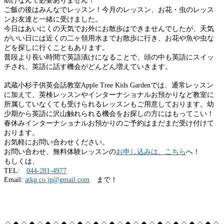
助けなんて必要ありません！
ご飯の後はみんなでレッスン！今月のレッスン、お花・虫のレッス
ンお友達と一緒に受けました。
今日はあいにくの天気でお外にお散歩はできませんでしたが、天気
がいい日には近くの二ヶ領用水までお散歩に行き、お花や魚や虫な
どを探しに行くこともあります。
普段より長い時間で英語漬けになることで、頭の中も英語にスイッ
チされ、英語に話す機会がどんどん増えていきます。
武蔵小杉子供英会話教室Apple Tree Kids Gardenでは、通常レッスン
に加えて、英検レッスンやインターナショナルお預かりなど教室に
所属していなくても受けられるレッスンもご用意しております。幼
少期から英語に沢山触れられる機会をお探しの方にはもってこい！
春休みインターナショナルお預かりのご予約はまだまだ受け付けて
おります。
お気軽にお問い合わせください。
お問い合わせ、無料体験レッスンの
お申し込みは、こちら
へ！
もしくは、
TEL:
044-281-4977
Email:
atkg.co.jp@gmail.com
まで！