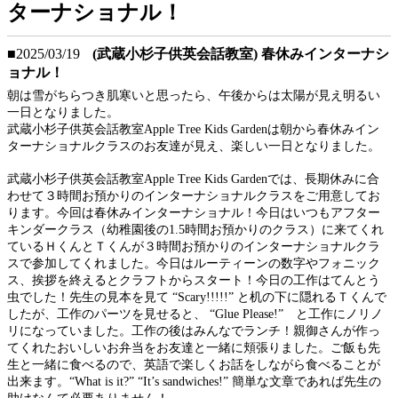
ターナショナル！
■2025/03/19
(武蔵小杉子供英会話教室) 春休みインターナシ
ョナル！
朝は雪がちらつき肌寒いと思ったら、午後からは太陽が見え明るい
一日となりました。
武蔵小杉子供英会話教室Apple Tree Kids Gardenは朝から春休みイン
ターナショナルクラスのお友達が見え、楽しい一日となりました。
武蔵小杉子供英会話教室Apple Tree Kids Gardenでは、長期休みに合
わせて３時間お預かりのインターナショナルクラスをご用意してお
ります。今回は春休みインターナショナル！今日はいつもアフター
キンダークラス（幼稚園後の1.5時間お預かりのクラス）に来てくれ
ているＨくんとＴくんが３時間お預かりのインターナショナルクラ
スで参加してくれました。今日はルーティーンの数字やフォニック
ス、挨拶を終えるとクラフトからスタート！今日の工作はてんとう
虫でした！先生の見本を見て “Scary!!!!!” と机の下に隠れるＴくんで
したが、工作のパーツを見せると、 “Glue Please!” と工作にノリノ
リになっていました。工作の後はみんなでランチ！親御さんが作っ
てくれたおいしいお弁当をお友達と一緒に頬張りました。ご飯も先
生と一緒に食べるので、英語で楽しくお話をしながら食べることが
出来ます。“What is it?” “It’s sandwiches!” 簡単な文章であれば先生の