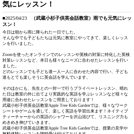
気にレッスン！
■2025/04/23
（武蔵小杉子供英会話教室）雨でも元気にレッ
スン！
今日は朝から雨に降られた一日でした。
そんな中でも子どもたちは元気に教室にやってきて、楽しくレッス
ンを行いました。
Zoomを使ったオンラインでのレッスンや英検の対策に特化した英検
対策レッスンなど、本日も様々なニーズに合わせたレッスンを行い
ました。
どのレッスンでも子ども達一人一人に合わせた内容で行い、子ども
達もとても楽しそうに英会話を学んでいます。
そのほかにも、先生との一対一で行うプライベートレッスン、晴れ
た日は教室の外に出てより実践的な英語を学ぶレッスンなど様々な
用途に合わせたレッスンをご用意しております！
武蔵小杉子供英会話教室Apple Tree Kids Gardenでは、様々なワーク
シートやゲームを通して、楽しく英語を学習出来ます！ネイティブ
ティーチャーからの英語のシャワーを沢山浴びて、リスニング力も
めきめき伸びていきます。
武蔵小杉子供英会話教室Apple Tree Kids Gardenでは、授業の見学や
無料体験レッスンを随時受け付けております。