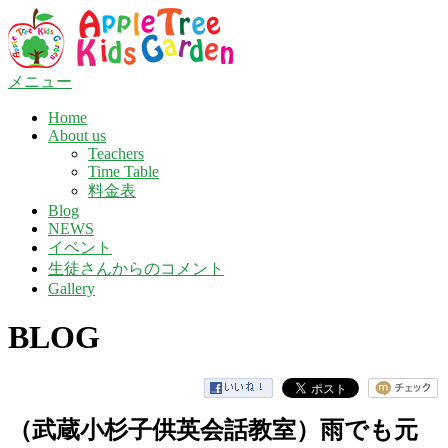
コ
ン
テ
ン
メニュー
ツ
Home
へ
About us
ス
Teachers
キ
Time Table
ッ
料金表
プ
Blog
NEWS
イベント
生徒さんからのコメント
Gallery
BLOG
（武蔵小杉子供英会話教室）雨でも元