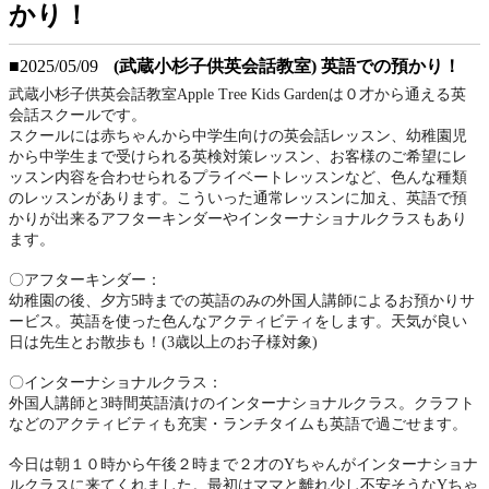
かり！
■2025/05/09
(武蔵小杉子供英会話教室) 英語での預かり！
武蔵小杉子供英会話教室
Apple Tree Kids Garden
は０才から通える英
会話スクールです。
スクールには赤ちゃんから中学生向けの英会話レッスン、幼稚園児
から中学生まで受けられる英検対策レッスン、お客様のご希望にレ
ッスン内容を合わせられるプライベートレッスンなど、色んな種類
のレッスンがあります。こういった通常レッスンに加え、英語で預
かりが出来るアフターキンダーやインターナショナルクラスもあり
ます。
〇アフターキンダー：
幼稚園の後、夕方
5
時までの英語のみの外国人講師によるお預かりサ
ービス。英語を使った色んなアクティビティをします。天気が良い
日は先生とお散歩も！
(3
歳以上のお子様対象
)
〇インターナショナルクラス：
外国人講師と
3
時間英語漬けのインターナショナルクラス。クラフト
などのアクティビティも充実・ランチタイムも英語で過ごせます。
今日は朝１０時から午後２時まで２才の
Y
ちゃんがインターナショナ
ルクラスに来てくれました。最初はママと離れ少し不安そうな
Y
ちゃ