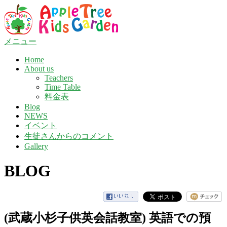
コ
ン
テ
ン
メニュー
ツ
Home
へ
About us
ス
Teachers
キ
Time Table
ッ
料金表
プ
Blog
NEWS
イベント
生徒さんからのコメント
Gallery
BLOG
(武蔵小杉子供英会話教室) 英語での預