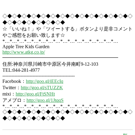
◇◆◇◆◇◆◇◆◇◆◇◆◇◆◇◆◇◆◇◆◇◆◇◆◇◆◇
◆◇◆◇◆◇◆◇◆◇◆◇◆
☆「いいね！」や「ツイートする」ボタンより是非コメント
やご感想をお願い致します☆
*…*…*…*…*…*…*…*…*…*…*…*…*…*…*…*…
Apple Tree Kids Garden
http://www.atkg.co.jp/
━━━━━━━━━━━━━━━━━━━━━━━━
住所:神奈川県川崎市中原区今井南町9-12-103
TEL:044-281-4977
------------------------------------------------
Facebook：
http://goo.gl/iEEcIq
Twitter：
http://goo.gl/sTUZZK
mixi：
http://goo.gl/FtSNHt
アメブロ：
http://goo.gl/1JtqqS
*…*…*…*…*…*…*…*…*…*…*…*…*…*…*…*…
◇◆◇◆◇◆◇◆◇◆◇◆◇◆◇◆◇◆◇◆◇◆◇◆◇◆◇
◆◇◆◇◆◇◆◇◆◇◆◇◆