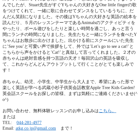
んでしたが、
Stuart
先生がすぐ
Y
ちゃんの大好きな
One little finger
の歌
をつけてくれて、一緒に歌に合わせてダンスをしているうちに、だ
んだん笑顔になりました。その後は
Y
ちゃんの大好きな英語の絵本を
読んだり、５月のレッスンテーマである
Animals
のアクティビティを
やったり、ボール遊びをしたりと楽しい時間を過ごし、あっと言う
間にランチの時間になりました。先生たちと一緒にランチを食べた
Y
ちゃんはお散歩に出かけました。出かける前にスクールにいた先生
に
’See you’
と可愛い声で挨拶をして、外では
’Let’s go to see a cat!’
と
こちらから声をかけると
’Cat!’
と真似して言ってくれました。２才の
赤ちゃんは絶対音感を持つ言語の天才！毎回沢山の英語を吸収し
て、これからどんどんアウトプットして行くことがとても楽しみで
す！
赤ちゃん、幼児、小学生、中学生から大人まで、希望にあった形で
楽しく英語が学べる武蔵小杉子供英会話教室
Apple Tree Kids Garden!
英会話スクールをお探しの皆様、まずは気軽にご連絡くださいませ
(^
o^)
お問い合わせ、無料体験レッスンのお申し込みは
こちら。
または
TEL:
044-281-4977
Email:
atkg.co.jp@gmail.com
まで！