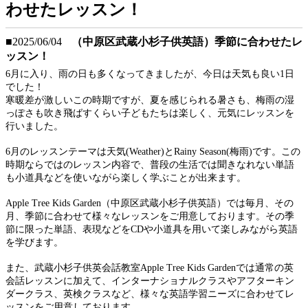
わせたレッスン！
■2025/06/04
（中原区武蔵小杉子供英語）季節に合わせたレ
ッスン！
6月に入り、雨の日も多くなってきましたが、今日は天気も良い1日
でした！
寒暖差が激しいこの時期ですが、夏を感じられる暑さも、梅雨の湿
っぽさも吹き飛ばすくらい子どもたちは楽しく、元気にレッスンを
行いました。
6月のレッスンテーマは天気(Weather)とRainy Season(梅雨)です。この
時期ならではのレッスン内容で、普段の生活では聞きなれない単語
も小道具などを使いながら楽しく学ぶことが出来ます。
Apple Tree Kids Garden（中原区武蔵小杉子供英語）では毎月、その
月、季節に合わせて様々なレッスンをご用意しております。その季
節に限った単語、表現などをCDや小道具を用いて楽しみながら英語
を学びます。
また、武蔵小杉子供英会話教室Apple Tree Kids Gardenでは通常の英
会話レッスンに加えて、インターナショナルクラスやアフターキン
ダークラス、英検クラスなど、様々な英語学習ニーズに合わせてレ
ッスンをご用意しております。