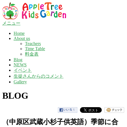
コ
ン
テ
ン
メニュー
ツ
Home
へ
About us
ス
Teachers
キ
Time Table
ッ
料金表
プ
Blog
NEWS
イベント
生徒さんからのコメント
Gallery
BLOG
（中原区武蔵小杉子供英語）季節に合