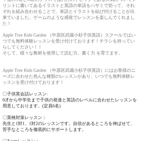
リントに書いてあるイラストと英語の単語をハサミで切って、それ
ぞれを組み合わせることで、単語とイラストを結び付けることが出
来ていました。ゲームのような感覚でレッスンを楽しんでくれまし
た！
Apple Tree Kids Garden
（中原区武蔵小杉子供英語）スクールではい
つでも無料体験レッスンを受け付けております！チラシを持ってい
らしてください！！
そして、様々な教材を使用して読む力、書く力
を育てます。
Apple Tree Kids Garden
（中原区武蔵小杉子供英語）にはお客様のニ
ーズに合わせた色んな種類のレッスンがあり、いつでも無料体験レ
ッスンを受け付けております！
〇子供英会話レッスン
:
0
才から中学生まで子供の発達と英語のレベルに合わせたレッスンを
用意しております。
(
定員
6
名
)
〇英検対策レッスン：
先生と
1
対
1
、
1
対
2
のレッスンです。自信があるところを伸ばせて、
苦手なところを徹底的にサポートします。