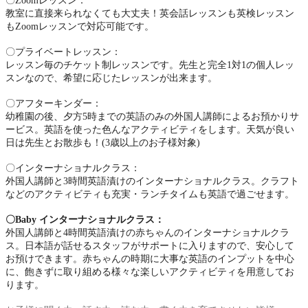
〇
Zoom
レッスン：
教室に直接来られなくても大丈夫！英会話レッスンも英検レッスン
も
Zoom
レッスンで対応可能です。
〇プライベートレッスン：
レッスン毎のチケット制レッスンです。先生と完全
1
対
1
の個人レッ
スンなので、希望に応じたレッスンが出来ます。
〇アフターキンダー：
幼稚園の後、夕方
5
時までの英語のみの外国人講師によるお預かりサ
ービス。英語を使った色んなアクティビティをします。天気が良い
日は先生とお散歩も！
(3
歳以上のお子様対象
)
〇インターナショナルクラス：
外国人講師と
3
時間英語漬けのインターナショナルクラス。クラフト
などのアクティビティも充実・ランチタイムも英語で過ごせます。
〇
Baby
インターナショナルクラス：
外国人講師と
4
時間英語漬けの赤ちゃんのインターナショナルクラ
ス。日本語が話せるスタッフがサポートに入りますので、安心して
お預けできます。赤ちゃんの時期に大事な英語のインプットを中心
に、飽きずに取り組める様々な楽しいアクティビティを用意してお
ります。