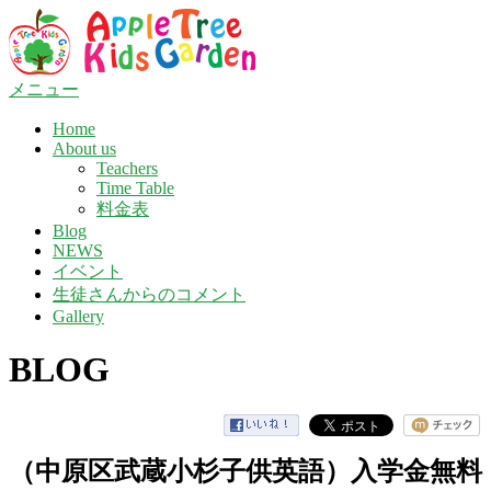
コ
ン
テ
ン
メニュー
ツ
Home
へ
About us
ス
Teachers
キ
Time Table
ッ
料金表
プ
Blog
NEWS
イベント
生徒さんからのコメント
Gallery
BLOG
（中原区武蔵小杉子供英語）入学金無料