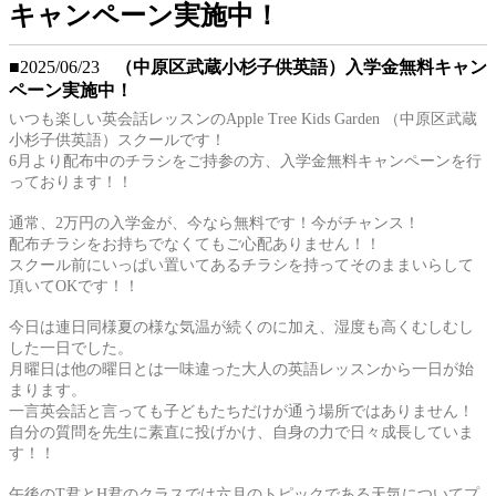
キャンペーン実施中！
■2025/06/23
（中原区武蔵小杉子供英語）入学金無料キャン
ペーン実施中！
いつも楽しい英会話レッスンの
Apple Tree Kids Garden
（中原区武蔵
小杉子供英語）スクールです！
6
月より配布中のチラシをご持参の方、入学金無料キャンペーンを行
っております！！
通常、
2
万円の入学金が、今なら無料です！今がチャンス！
配布チラシをお持ちでなくてもご心配ありません！！
スクール前にいっぱい置いてあるチラシを持ってそのままいらして
頂いて
OK
です！！
今日は連日同様夏の様な気温が続くのに加え、湿度も高くむしむし
した一日でした。
月曜日は他の曜日とは一味違った大人の英語レッスンから一日が始
まります。
一言英会話と言っても子どもたちだけが通う場所ではありません！
自分の質問を先生に素直に投げかけ、自身の力で日々成長していま
す！！
午後の
T
君と
H
君のクラスでは六月のトピックである天気についてプ