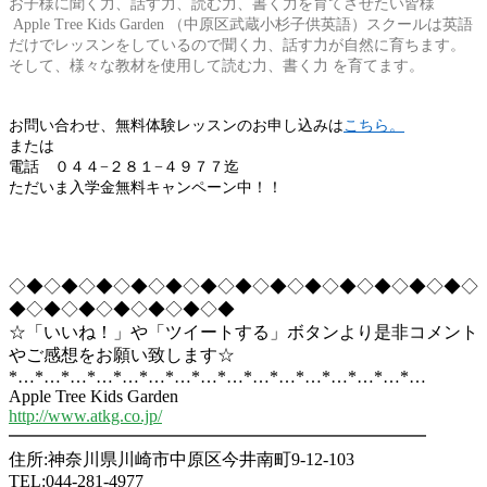
お子様に聞く力、話す力、読む力、書く力を育てさせたい皆様
Apple Tree Kids Garden
（中原区武蔵小杉子供英語）スクールは英語
だけでレッスンをしているので聞く力、話す力が自然に育ちます。
そして、様々な教材を使用して読む力、書く力
を育てます。
お問い合わせ、無料体験レッスンのお申し込みは
こちら。
または
電話 ０４４−２８１−４９７７迄
ただいま入学金無料キャンペーン中！！
◇◆◇◆◇◆◇◆◇◆◇◆◇◆◇◆◇◆◇◆◇◆◇◆◇◆◇
◆◇◆◇◆◇◆◇◆◇◆◇◆
☆「いいね！」や「ツイートする」ボタンより是非コメント
やご感想をお願い致します☆
*…*…*…*…*…*…*…*…*…*…*…*…*…*…*…*…
Apple Tree Kids Garden
http://www.atkg.co.jp/
━━━━━━━━━━━━━━━━━━━━━━━━
住所:神奈川県川崎市中原区今井南町9-12-103
TEL:044-281-4977