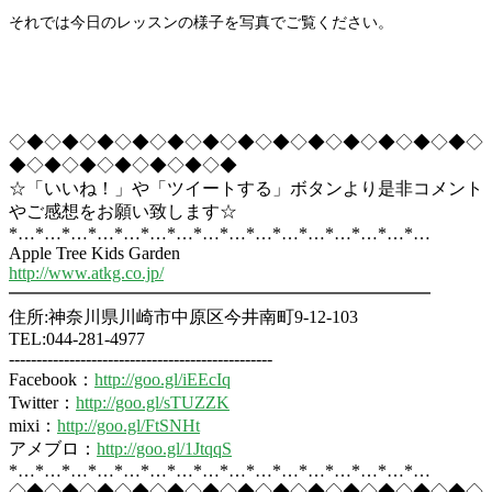
それでは今日のレッスンの様子を写真でご覧ください。
◇◆◇◆◇◆◇◆◇◆◇◆◇◆◇◆◇◆◇◆◇◆◇◆◇◆◇
◆◇◆◇◆◇◆◇◆◇◆◇◆
☆「いいね！」や「ツイートする」ボタンより是非コメント
やご感想をお願い致します☆
*…*…*…*…*…*…*…*…*…*…*…*…*…*…*…*…
Apple Tree Kids Garden
http://www.atkg.co.jp/
━━━━━━━━━━━━━━━━━━━━━━━━
住所:神奈川県川崎市中原区今井南町9-12-103
TEL:044-281-4977
------------------------------------------------
Facebook：
http://goo.gl/iEEcIq
Twitter：
http://goo.gl/sTUZZK
mixi：
http://goo.gl/FtSNHt
アメブロ：
http://goo.gl/1JtqqS
*…*…*…*…*…*…*…*…*…*…*…*…*…*…*…*…
◇◆◇◆◇◆◇◆◇◆◇◆◇◆◇◆◇◆◇◆◇◆◇◆◇◆◇