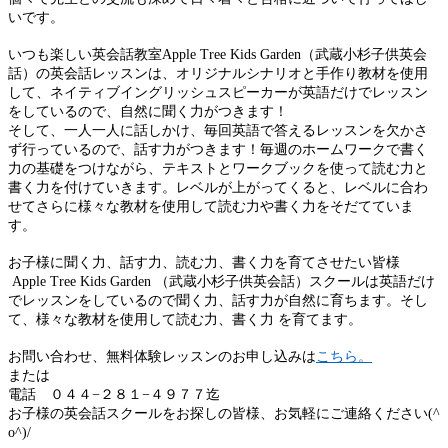
いです。
いつも楽しい英会話教室Apple Tree Kids Garden（武蔵小杉子供英会
話）の英会話レッスンは、オリジナルシナリオと手作り教材を使用
して、ネイティブイングリッシュスピーカーが英語だけでレッスン
をしているので、自然に聞く力がつきます！
そして、一人一人に話しかけ、毎回英語で答えるレッスンを欠かさ
ず行っているので、話す力がつきます！毎週のホームワークで書く
力の基礎をつけながら、テキストとワークブックを使って読む力と
書く力を付けていきます。レベルが上がってくると、レベルに合わ
せてさらに様々な教材を使用して読む力や書く力をそだてていま
す。
お子様に聞く力、話す力、読む力、書く力を育てさせたい皆様
Apple Tree Kids Garden （武蔵小杉子供英会話）スクールは英語だけ
でレッスンをしているので聞く力、話す力が自然に育ちます。そし
て、様々な教材を使用して読む力、書く力 を育てます。
お問い合わせ、無料体験レッスンのお申し込みは
こちら。
または
電話 ０４４−２８１−４９７７迄
お子様の英会話スクールをお探しの皆様、お気軽にご連絡ください(^
o^)/