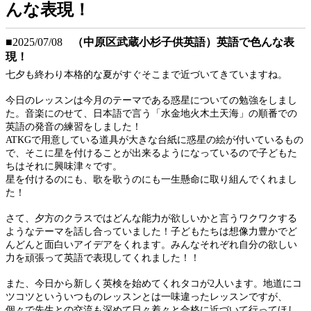
んな表現！
■2025/07/08
（中原区武蔵小杉子供英語）英語で色んな表
現！
七夕も終わり本格的な夏がすぐそこまで近づいてきていますね。
今日のレッスンは今月のテーマである惑星についての勉強をしまし
た。音楽にのせて、日本語で言う「水金地火木土天海」の順番での
英語の発音の練習をしました！
ATKGで用意している道具が大きな台紙に惑星の絵が付いているもの
で、そこに星を付けることが出来るようになっているので子どもた
ちはそれに興味津々です。
星を付けるのにも、歌を歌うのにも一生懸命に取り組んでくれまし
た！
さて、夕方のクラスではどんな能力が欲しいかと言うワクワクする
ようなテーマを話し合っていました！子どもたちは想像力豊かでど
んどんと面白いアイデアをくれます。みんなそれぞれ自分の欲しい
力を頑張って英語で表現してくれました！！
また、今日から新しく英検を始めてくれタコが2人います。地道にコ
ツコツといういつものレッスンとは一味違ったレッスンですが、
個々で先生との交流も深めて日々着々と合格に近づいて行ってほし