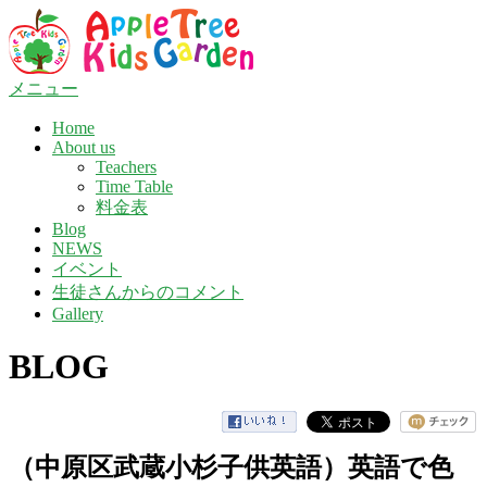
コ
ン
テ
ン
メニュー
ツ
Home
へ
About us
ス
Teachers
キ
Time Table
ッ
料金表
プ
Blog
NEWS
イベント
生徒さんからのコメント
Gallery
BLOG
（中原区武蔵小杉子供英語）英語で色