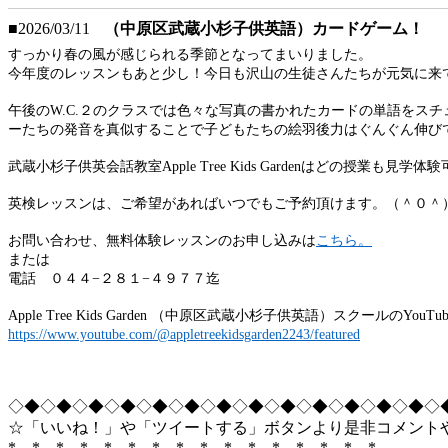
■2026/03/11
（中原区武蔵小杉子供英語）カードゲーム！
すっかり春の風が感じられる季節となってまいりました。
今年度のレッスンもあと少し！今日も沢山の生徒さんたちが元気に来
午後のW.C.２のクラスでは色々な写真の書かれたカードの単語をス
ーたちの発音を真似することで子どもたちの絵羽後力はぐんぐん伸び
武蔵小杉子供英会話教室Apple Tree Kids Gardenはどの授業
英検レッスンは、ご希望があればいつでもご予約頂けます。（＾０＾
お問い合わせ、無料体験レッスンのお申し込みは
こちら。
または
電話 ０４４−２８１−４９７７迄
Apple Tree Kids Garden （中原区武蔵小杉子供英語）ス
https://www.youtube.com/@appletreekidsgarden2243/featured
◇◆◇◆◇◆◇◆◇◆◇◆◇◆◇◆◇◆◇◆◇◆◇◆◇◆◇
☆「いいね！」や「ツイートする」ボタンより是非コメント
*…*…*…*…*…*…*…*…*…*…*…*…*…*…*…*…