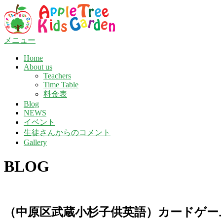
コ
ン
テ
ン
メニュー
ツ
Home
へ
About us
ス
Teachers
キ
Time Table
ッ
料金表
プ
Blog
NEWS
イベント
生徒さんからのコメント
Gallery
BLOG
（中原区武蔵小杉子供英語）カードゲー