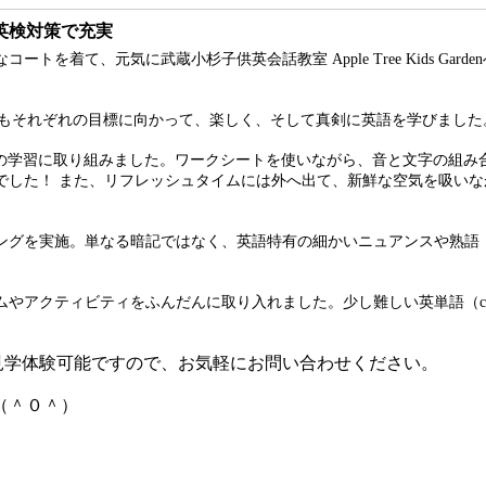
英検対策で充実
を着て、元気に武蔵小杉子供英会話教室 Apple Tree Kids Ga
ラスでは、本日もそれぞれの目標に向かって、楽しく、そして真剣に英語を学びました
er phonics）の学習に取り組みました。ワークシートを使いながら、音と
でした！ また、リフレッシュタイムには外へ出て、新鮮な空気を吸い
グを実施。単なる暗記ではなく、英語特有の細かいニュアンスや熟語（i
アクティビティをふんだんに取り入れました。少し難しい英単語（compl
はどの授業も見学体験可能ですので、お気軽にお問い合わせください。
（＾０＾）