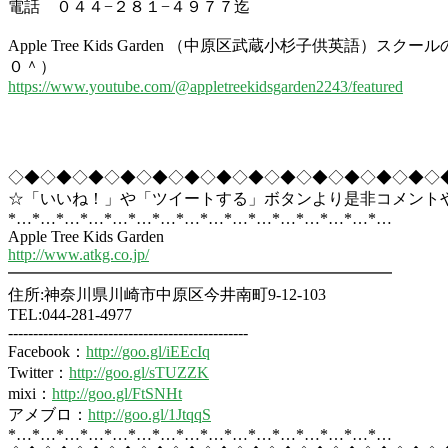
電話 ０４４−２８１−４９７７迄
Apple Tree Kids Garden （中原区武蔵小杉子供
０＾）
https://www.youtube.com/@appletreekidsgarden2243/featured
◇◆◇◆◇◆◇◆◇◆◇◆◇◆◇◆◇◆◇◆◇◆◇◆◇◆◇
☆「いいね！」や「ツイートする」ボタンより是非コメント
*…*…*…*…*…*…*…*…*…*…*…*…*…*…*…*…
Apple Tree Kids Garden
http://www.atkg.co.jp/
━━━━━━━━━━━━━━━━━━━━━━━━
住所:神奈川県川崎市中原区今井南町9-12-103
TEL:044-281-4977
------------------------------------------------
Facebook：
http://goo.gl/iEEcIq
Twitter：
http://goo.gl/sTUZZK
mixi：
http://goo.gl/FtSNHt
アメブロ：
http://goo.gl/1JtqqS
*…*…*…*…*…*…*…*…*…*…*…*…*…*…*…*…