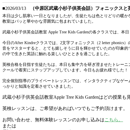
■2026/03/13
（中原区武蔵小杉子供英会話）フォニックスと
本日は少し肌寒い一日となりましたが、生徒たちは色とりどりの暖かなコート
教室はパッと華やかな雰囲気に包まれていました。
武蔵小杉子供英会話教室 Apple Tree Kids Gardenの各ク
今日のAfter Kindreクラスでは、2文字フォニックス（2 lett
音をマスターすると、とても嬉しそうに目を輝かせていたのが印象的
の中で生きた英語に触れる楽しいひとときを過ごしました。
英検合格を目指す生徒たちは、本日も集中力を研ぎ澄ませたトレーニン
クールで着実にステップアップしています。今日もお疲れ様でした！
完全個別指導のプライベートレッスンでは、インタラクティブなゲームや
っかりと知識を定着させていきました。
武蔵小杉子供英会話教室Apple Tree Kids Garden
英検レッスンは、ご希望があればいつでもご予約頂けます。
お問い合わせ、無料体験レッスンのお申し込みは
こちら。
または