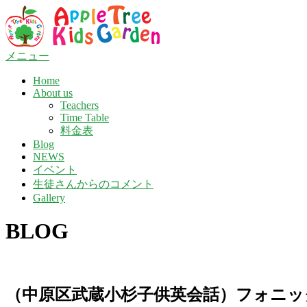
コ
ン
テ
ン
メニュー
ツ
Home
へ
About us
ス
Teachers
キ
Time Table
ッ
料金表
プ
Blog
NEWS
イベント
生徒さんからのコメント
Gallery
BLOG
（中原区武蔵小杉子供英会話）フォニッ