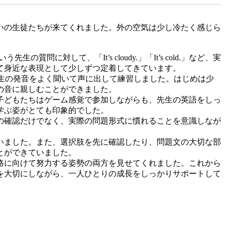
気いっぱいの生徒たちが来てくれました。外の空気は少し冷たく感じら
質問に対して、「It’s cloudy.」「It’s cold.」など、実
て身近な表現として少しずつ定着してきています。
先生の発音をよく聞いて声に出して練習しました。はじめは少
の音に親しむことができました。
子どもたちはゲーム感覚で参加しながらも、先生の英語をしっ
学ぶ姿がとても印象的でした。
の確認だけでなく、実際の問題形式に慣れることを意識しなが
いました。また、選択肢を先に確認したり、問題文の大切な部
とができていました。
格に向けて努力する姿勢の両方を見せてくれました。これから
英検対策を大切にしながら、一人ひとりの成長をしっかりサポートして