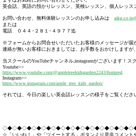
英会話、英語の預かりレッスン、英検レッスン、個人レッスンな
お問い合わせ、無料体験レッスンのお申し込みは
atkg.co.jp
または
電話 ０４４−２８１−４９７７迄
※フォームからお問合せいただいたお客様のメッセージが届
連絡が無いお客様におきましては、お手数をおかけしますが
当スクールのYouTubeチャンネル,instagramがござ
Youtube>>
https://www.youtube.com/@appletreekidsgarden2243/featured
Instagram>>
https://www.instagram.com/apple_tree_kids_garden/
それでは、今日の楽しい英会話レッスンの様子をご覧くださ
◇◆◇◆◇◆◇◆◇◆◇◆◇◆◇◆◇◆◇◆◇◆◇◆◇◆◇
☆「いいね！」や「ツイートする」ボタンより是非コメント