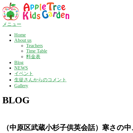
コ
ン
テ
ン
メニュー
ツ
Home
へ
About us
ス
Teachers
キ
Time Table
ッ
料金表
プ
Blog
NEWS
イベント
生徒さんからのコメント
Gallery
BLOG
（中原区武蔵小杉子供英会話）寒さの中