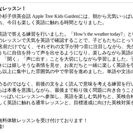
なレッスン！
英会話 Apple Tree Kids Gardenには、朝から元
れ、今日も楽しく英語に触れる時間となりました。
行いました。「How’s the weather today?」という先生の
のレッスンで天気を英語で確認することで、子どもたちにとっ
ットの名前だけでなく、それぞれの文字が持つ音に注目しながら、
うちに自信を持って声を出せるようになり、楽しみながら英語
」「聞く」「声に出す」ことを大切にしながら学習しました。
きには嬉しそうな表情を見せ、お友だちと一緒に楽しく英語を
も以上に集中した雰囲気の中で学習を進めました。単語や文法
めるのではなく、前後の文をよく読んで意味を考える練習を行
ちは本番を意識しながら、最後まで粘り強く問題に向き合うこ
いっぱいにレッスンへ参加し、英語を楽しむ気持ちと、英検合
ardenでは、楽しく英語に触れる通常レッスンと、目標達成に向けた
はいつでも無料体験レッスンを受け付けております！
!