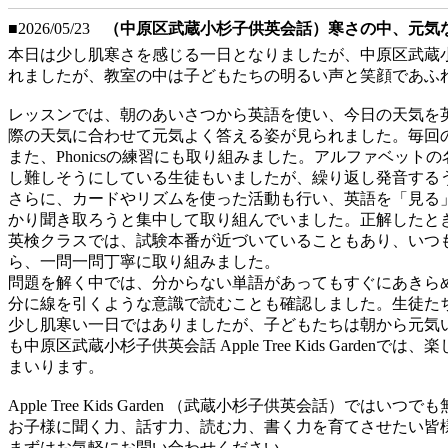
■2026/05/23
（中原区武蔵小杉子供英会話）寒さの中、元気
本日は少し肌寒さを感じる一日となりましたが、中原区武蔵小杉子供
れましたが、教室の中は子どもたちの明るい声と笑顔であふ
レッスンでは、朝のあいさつから英語を使い、今日の天気を英語で答える練習を
際の天気に合わせて元気よく答える姿が見られました。毎回
また、Phonicsの練習にも取り組みました。アルファベ
し難しそうにしている生徒もいましたが、繰り返し発音する
さらに、カードやリズムを使った活動も行い、英語を「見る
かり聞き取ろうと集中して取り組んでいました。正解したと
英検クラスでは、試験本番が近づいていることもあり、いつ
ら、一問一問丁寧に取り組みました。
問題を解く中では、分からない単語があってもすぐにあきら
分に線を引くような意識で読むことも確認しました。生徒た
少し肌寒い一日ではありましたが、子どもたちは朝から元気
も中原区武蔵小杉子供英会話 Apple Tree Kids G
まいります。
Apple Tree Kids Garden （武蔵小杉子供英会話）で
お子様に聞く力、話す力、読む力、書く力を育てさせたい皆様
まずはお気軽にお問い合わせください。