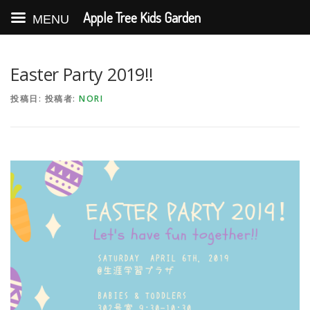
Apple Tree Kids Garden
MENU
コ
ン
テ
Easter Party 2019!!
ン
ツ
投稿日:
投稿者:
NORI
へ
ス
キ
ッ
プ